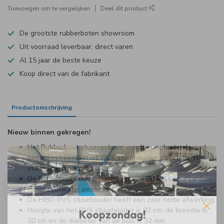
Toevoegen om te vergelijken
Deel dit product
De grootste rubberboten showroom
Uit voorraad leverbaar, direct varen
Al 15 jaar de beste keuze
Koop direct van de fabrikant
Productomschrijving
Specificaties
Nieuw binnen gekregen!
Het Rubberboot stuursysteem wordt compleet geleverd,
het pakket bestaat uit: RVS stuurhouder, stuurhuis, M58
stuurkabel en stuurwiel.
De RVS stuurhouder is gemaakt van SUS316 en daardoor
is het zoutwater bestendig.
De HIBO RVS stuurhouder heeft een zeer nette afwerking.
Hoogte van het RVS stuurhouder is 82 cm, de breedte is
Koopzondag!
20 cm en de diameter van de buis is 32 mm.