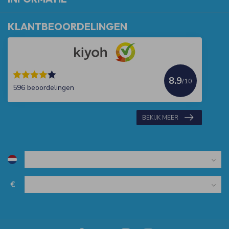
KLANTBEOORDELINGEN
8.9
/10
596 beoordelingen
BEKIJK MEER
€