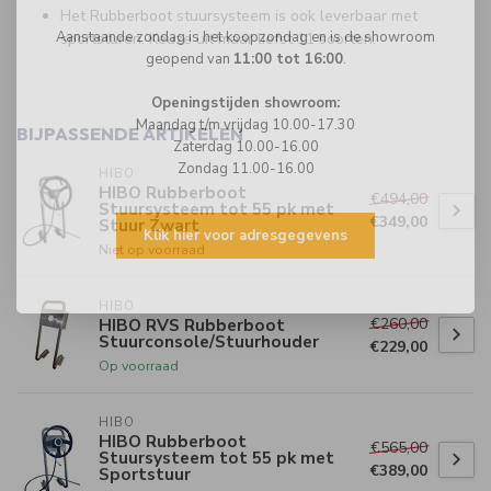
Het Rubberboot stuursysteem is ook leverbaar met
Aanstaande zondag is het koopzondag en is de showroom
sportsturen. Keuze uit maar liefst 11 soorten.
geopend van
11:00 tot 16:00
.
Openingstijden showroom:
Maandag t/m vrijdag 10.00-17.30
BIJPASSENDE ARTIKELEN
Zaterdag 10.00-16.00
Zondag 11.00-16.00
HIBO
HIBO Rubberboot
€494,00
Stuursysteem tot 55 pk met
€349,00
Stuur Zwart
Klik hier voor adresgegevens
Niet op voorraad
HIBO
€260,00
HIBO RVS Rubberboot
Stuurconsole/Stuurhouder
€229,00
Op voorraad
HIBO
HIBO Rubberboot
€565,00
Stuursysteem tot 55 pk met
€389,00
Sportstuur