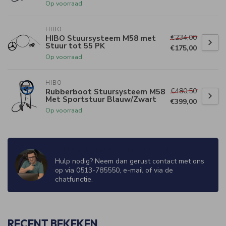
Op voorraad
HIBO
€234,00
HIBO Stuursysteem M58 met
Stuur tot 55 PK
€175,00
Op voorraad
HIBO
€480,50
Rubberboot Stuursysteem M58
Met Sportstuur Blauw/Zwart
€399,00
Op voorraad
WIJ ZIJN ER OM JE TE HELPEN!
Hulp nodig? Neem dan gerust contact met ons
op via 0513-785550, e-mail of via de
chatfunctie.
RECENT BEKEKEN