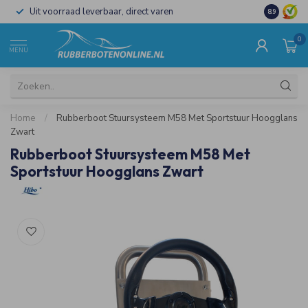
Uit voorraad leverbaar, direct varen
Al 15 jaar 
8.9
0
MENU
Home
/
Rubberboot Stuursysteem M58 Met Sportstuur Hoogglans
Zwart
Rubberboot Stuursysteem M58 Met
Sportstuur Hoogglans Zwart