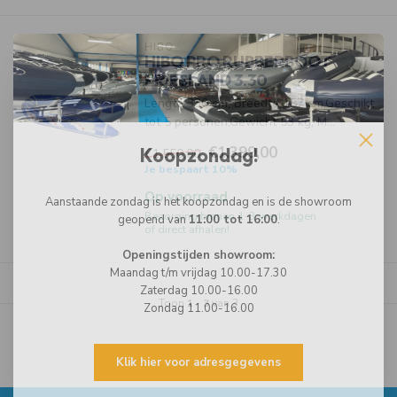
HIBO
HIBO PRO RUBBERBOOT
FRIESLAND 3.30
Lengte 330 cm, Breedte 157 cm,Geschikt
tot 5 personen,Gewicht 53 kg, M...
€1.399,00
Koopzondag!
€1.550,00
Je bespaart 10%
Op voorraad
Aanstaande zondag is het koopzondag en is de showroom
Bezorging binnen 1-3 werkdagen
geopend van
11:00 tot 16:00
.
of direct afhalen!
Openingstijden showroom:
Maandag t/m vrijdag 10.00-17.30
Zaterdag 10.00-16.00
Toon
1
-
3
van 3
Zondag 11.00-16.00
Klik hier voor adresgegevens