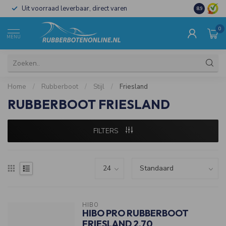
Uit voorraad leverbaar, direct varen
Al 15 jaar 
8.9
0
MENU
Home
/
Rubberboot
/
Stijl
/
Friesland
RUBBERBOOT FRIESLAND
FILTERS
HIBO
HIBO PRO RUBBERBOOT
FRIESLAND 2.70