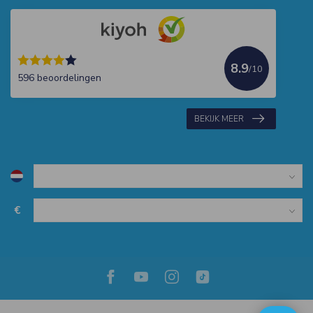
8.9
/10
596 beoordelingen
BEKIJK MEER
€