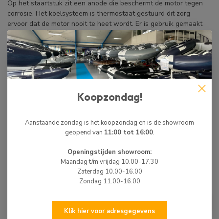
Op het staartstuk zit een anode die beschermt de motor tegen
corrosie. Het koelsysteem is thermostaat gestuurd dit zorg
ervoor dat de motor nooit te heet wordt. Er is gebruik gemaakt
van een hoogwaardige aluminiumlegering en alle interne
passages zijn gecoat met zink waardoor de motor intern
beschermt is tegen corrosie.
Veiligheidstoepassingen
Oliedruk indicator
Koopzondag!
Dodemanskoord
Start beveiliging (de motor start alleen als de motor in de
neutrale stand staat)
Aanstaande zondag is het koopzondag en is de showroom
Toerenbegrenzer
geopend van
11:00 tot 16:00
.
Openingstijden showroom:
Maandag t/m vrijdag 10.00-17.30
BIJPASSENDE ARTIKELEN
Zaterdag 10.00-16.00
Zondag 11.00-16.00
SE SPORT
SE Sport 200 Hydrofoil
€94,99
Buitenboordmotor Donkergrijs
Klik hier voor adresgegevens
Op voorraad