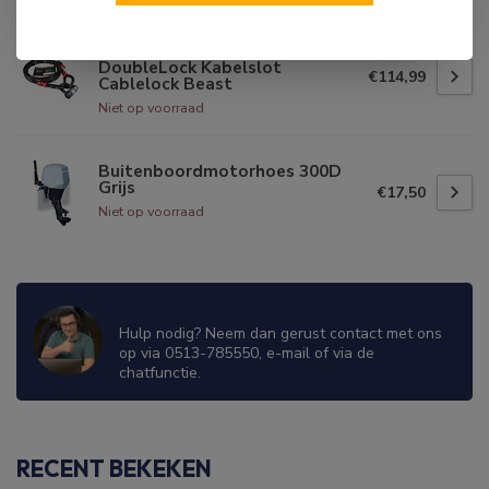
DOUBLELOCK
DoubleLock Kabelslot
€114,99
Cablelock Beast
Niet op voorraad
Buitenboordmotorhoes 300D
Grijs
€17,50
Niet op voorraad
WIJ ZIJN ER OM JE TE HELPEN!
Hulp nodig? Neem dan gerust contact met ons
op via 0513-785550, e-mail of via de
chatfunctie.
RECENT BEKEKEN