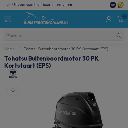
Uit voorraad leverbaar, direct varen
Al 15 jaar 
8.9
0
MENU
Home
/
Tohatsu Buitenboordmotor 30 PK Kortstaart (EPS)
Tohatsu Buitenboordmotor 30 PK
Kortstaart (EPS)