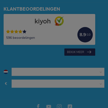
KLANTBEOORDELINGEN
8.9
/10
596 beoordelingen
BEKIJK MEER
€