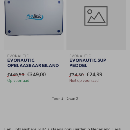
EVONAUTIC
EVONAUTIC
EVONAUTIC
EVONAUTIC SUP
OPBLAASBAAR EILAND
PEDDEL
€349,00
€24,99
€449,50
€34,50
Op voorraad
Niet op voorraad
Toon
1
-
2
van 2
Een Opblaasbare SUP is steeds populairder in Nederland. Leuk