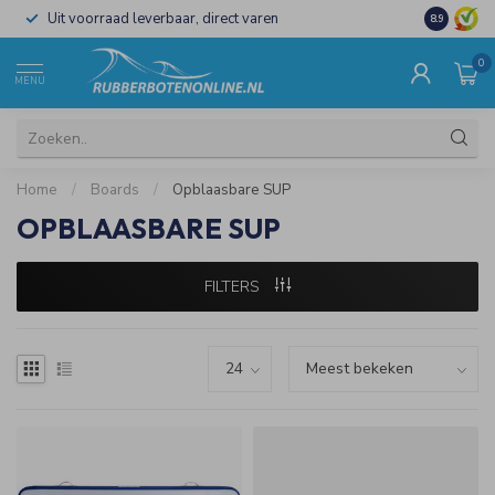
Uit voorraad leverbaar, direct varen
Al 15 jaar 
8.9
0
MENU
Home
/
Boards
/
Opblaasbare SUP
OPBLAASBARE SUP
FILTERS