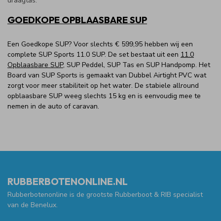
draagtas.
GOEDKOPE OPBLAASBARE SUP
Een Goedkope SUP? Voor slechts € 599,95 hebben wij een
complete SUP Sports 11.0 SUP. De set bestaat uit een
11.0
Opblaasbare SUP
, SUP Peddel, SUP Tas en SUP Handpomp. Het
Board van SUP Sports is gemaakt van Dubbel Airtight PVC wat
zorgt voor meer stabiliteit op het water. De stabiele allround
opblaasbare SUP weeg slechts 15 kg en is eenvoudig mee te
nemen in de auto of caravan.
RUBBERBOTENONLINE.NL
Rubberbotenonline is de grootste Rubberboot & RIB specialist
van de Benelux.