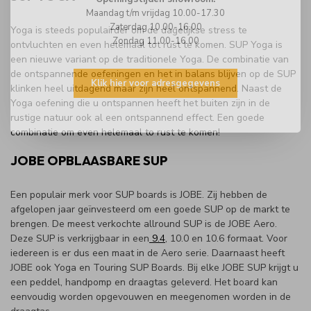
Maandag t/m vrijdag 10.00-17.30
Zaterdag 10.00-16.00
Yoga is steeds populairder om de dagelijkse stress te
Zondag 11.00-16.00
ontvluchten en even helemaal tot rust te komen. SUP Yoga is
een nieuwe variant op de traditionele Yoga. De combinatie van
de ontspannende oefeningen en het in balans blijven op de SUP
Klik hier voor adresgegevens
klinken heel uitdagend maar zijn heel ontspannend. Naast de
Yoga oefening die u ontspannen heeft het buiten zijn in de
rustige natuur ook al een ontspannend effect. Een goede
combinatie om even helemaal to rust te komen!
JOBE OPBLAASBARE SUP
Een populair merk voor SUP boards is JOBE. Zij hebben de
afgelopen jaar geïnvesteerd om een goede SUP op de markt te
brengen. De meest verkochte allround SUP is de JOBE Aero.
Deze SUP is verkrijgbaar in een
9.4
, 10.0 en 10.6 formaat. Voor
iedereen is er dus een maat in de Aero serie. Daarnaast heeft
JOBE ook Yoga en Touring SUP Boards. Bij elke JOBE SUP krijgt u
een peddel, handpomp en draagtas geleverd. Het board kan
eenvoudig worden opgevouwen en meegenomen worden in de