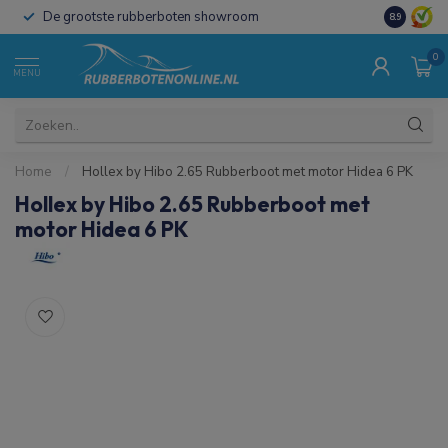
De grootste rubberboten showroom
Uit voorraa
8.9
0
MENU
Home
/
Hollex by Hibo 2.65 Rubberboot met motor Hidea 6 PK
Hollex by Hibo 2.65 Rubberboot met
motor Hidea 6 PK