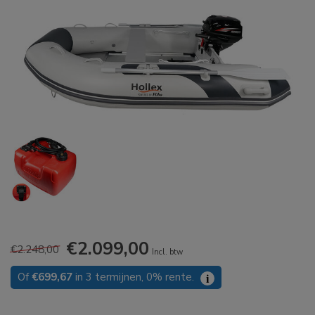
€2.099,00
€2.248,00
Incl. btw
Of
€699,67
in 3 termijnen, 0% rente.
i