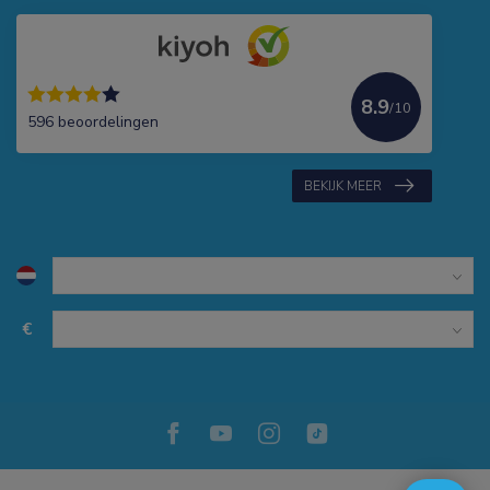
8.9
/10
596 beoordelingen
BEKIJK MEER
€