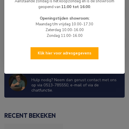
Aanstaande zondag is het koopzondag en is de showroom
TOHATSU
geopend van
11:00 tot 16:00
.
€1.529,00
Tohatsu Buitenboordmotor 6
PK Kortstaart (SS)
€1.249,00
Openingstijden showroom:
Op voorraad
Maandag t/m vrijdag 10.00-17.30
Zaterdag 10.00-16.00
Zondag 11.00-16.00
HIBO
HIBO PRO Aluminium RIB
€2.449,00
Boot Style Grijs/Wit 2.50
Op voorraad
Klik hier voor adresgegevens
WIJ ZIJN ER OM JE TE HELPEN!
Hulp nodig? Neem dan gerust contact met ons
op via 0513-785550, e-mail of via de
chatfunctie.
RECENT BEKEKEN