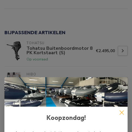
Specificaties
BIJPASSENDE ARTIKELEN
TOHATSU
Tohatsu Buitenboordmotor 8
€2.495,00
PK Kortstaart (S)
Op voorraad
HIBO
€45,00
HIBO PVC Rubberboot 2
componenten Reparatie Set
€34,99
Op voorraad
TOHATSU
€1.199,00
Tohatsu Buitenboordmotor 4
PK Kortstaart (S)
€949,00
Koopzondag!
Op voorraad