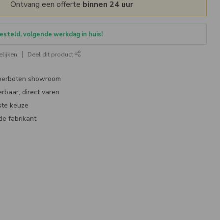
Ontvang een offerte
binnen 24 uur
esteld, volgende werkdag in huis!
lijken
Deel dit product
bberboten showroom
erbaar, direct varen
ste keuze
de fabrikant