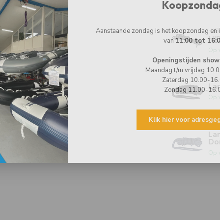
Koopzonda
Aanstaande zondag is het koopzondag en
HI
HI
van
11:00 tot 16:
Op 
Openingstijden show
Maandag t/m vrijdag 10.
Zaterdag 10.00-16
La
Zondag 11.00-16.
Op 
Klik hier voor adresg
La
Do
Op 