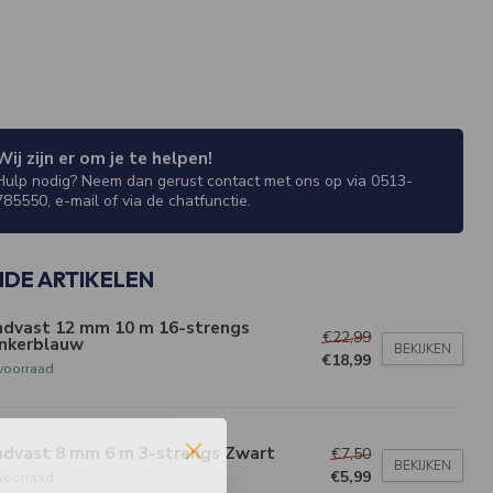
Wij zijn er om je te helpen!
Hulp nodig? Neem dan gerust contact met ons op via 0513-
785550, e-mail of via de chatfunctie.
NDE ARTIKELEN
ndvast 12 mm 10 m 16-strengs
€22,99
nkerblauw
BEKIJKEN
€18,99
voorraad
ndvast 8 mm 6 m 3-strengs Zwart
€7,50
BEKIJKEN
€5,99
voorraad