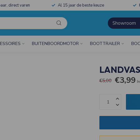
aar, direct varen
Al 15 jaar de beste keuze
Showroom
ESSOIRES
BUITENBOORDMOTOR
BOOTTRAILER
BOO
LANDVAS
€3,99
€5,00
In