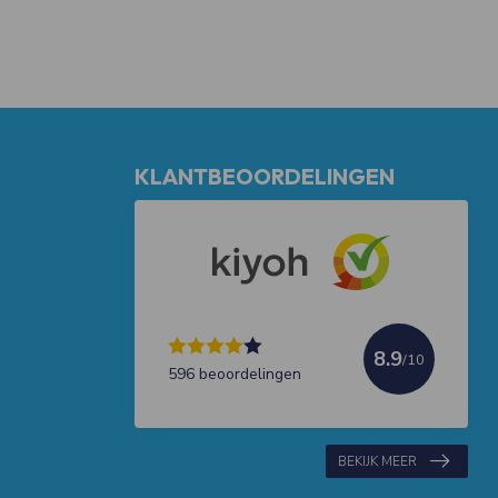
KLANTBEOORDELINGEN
8.9
/10
596 beoordelingen
BEKIJK MEER