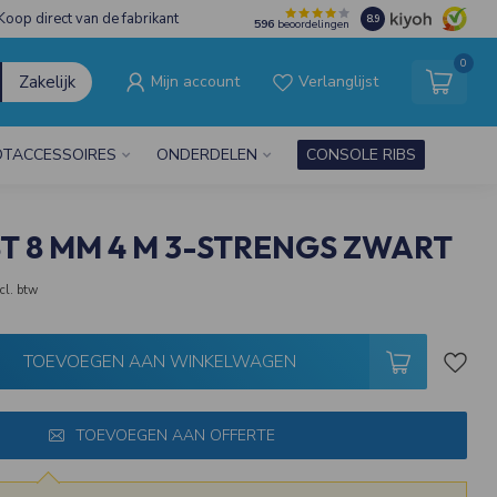
Koop direct van de fabrikant
8.9
596
beoordelingen
0
Zakelijk
Mijn account
Verlanglijst
TACCESSOIRES
ONDERDELEN
CONSOLE RIBS
T 8 MM 4 M 3-STRENGS ZWART
cl. btw
TOEVOEGEN AAN WINKELWAGEN
TOEVOEGEN AAN OFFERTE