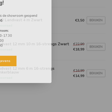
g!
 is de showroom geopend
BO
BO Landvast 4 m Zwart
€3,50
BEKIJKEN
00
.
voorraad
room:
00-17.30
.00
ndvast 12 mm 10 m 16-strengs Zwart
€22,99
00
BEKIJKEN
€18,99
voorraad
egevens
ndvast 12 mm 6 m 16-strengs
€16,99
nkerblauw
BEKIJKEN
€14,99
voorraad