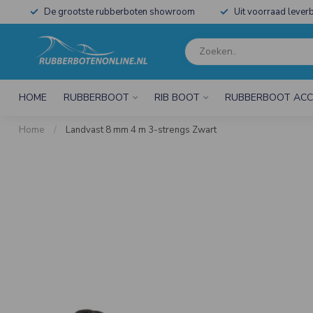
De grootste rubberboten showroom
Uit voorraad leverb
HOME
RUBBERBOOT
RIB BOOT
RUBBERBOOT ACC
Home
/
Landvast 8 mm 4 m 3-strengs Zwart