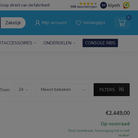
Koop direct van de fabrikant
8.9
596
beoordelingen
0
Zakelijk
Mijn account
Verlanglijst
TACCESSOIRES
ONDERDELEN
CONSOLE RIBS
Toon:
FILTERS
€2.449,00
Op voorraad
Snel leverbaar, bezorging tot in het
water!