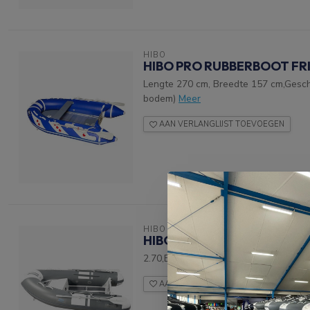
HIBO
HIBO PRO RUBBERBOOT FRI
Lengte 270 cm, Breedte 157 cm,Geschi
bodem)
Meer
AAN VERLANGLIJST TOEVOEGEN
HIBO
HIBO STYLE ALUMINIUM RIB
2.70,EVA teak vloer,4mm Aluminium r
AAN VERLANGLIJST TOEVOEGEN