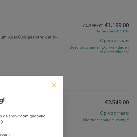
€1.199,00
€1.350,00
Je bespaart 11%
um vloer,Opblaasbare kiel (v-
Op voorraad
Bezorging binnen 1-3 werkdagen
of direct afhalen!
g!
€2.549,00
Op voorraad
 is de showroom geopend
Informeer naar de levertijd
00
.
room: