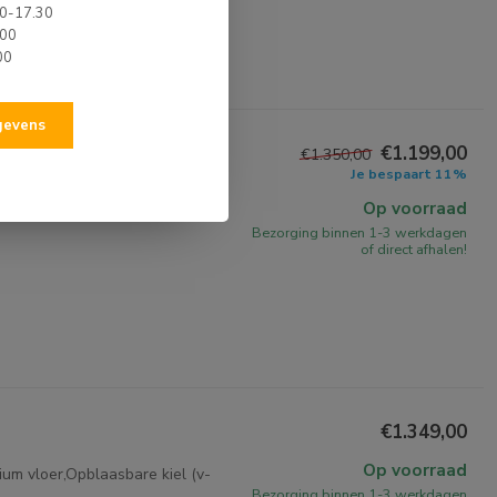
00-17.30
.00
00
egevens
€1.199,00
€1.350,00
Je bespaart 11%
um vloer,Opblaasbare kiel (v-
Op voorraad
Bezorging binnen 1-3 werkdagen
of direct afhalen!
€1.349,00
Op voorraad
um vloer,Opblaasbare kiel (v-
Bezorging binnen 1-3 werkdagen