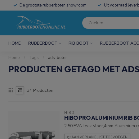
De grootste rubberboten showroom
Uit voorraad leverb
HOME
RUBBERBOOT
RIB BOOT
RUBBERBOOT ACC
Home
/
Tags
/
ads-boten
PRODUCTEN GETAGD MET AD
34
Producten
HIBO
HIBO PRO ALUMINIUM RIB B
2.50,EVA teak vloer,4mm Aluminium r
AAN VERLANGLIJST TOEVOEGEN