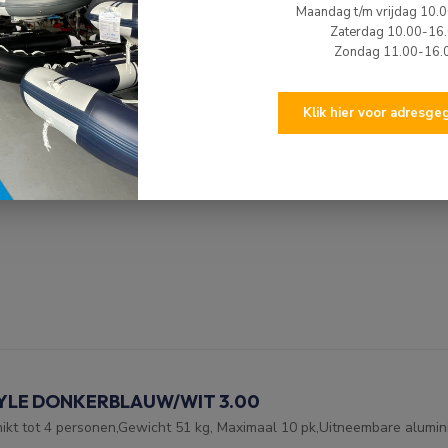
Maandag t/m vrijdag 10.
Zaterdag 10.00-16
Zondag 11.00-16.
Klik hier voor adresg
 ZWART/WIT 2.70
kt tot 4 personen,Gewicht 51 kg, Maximaal 10 pk,Uitneembare alumini
YLE DONKERBLAUW/WIT 3.00
kt tot 4 personen,Gewicht 51 kg, Maximaal 10 pk,Uitneembare alumini