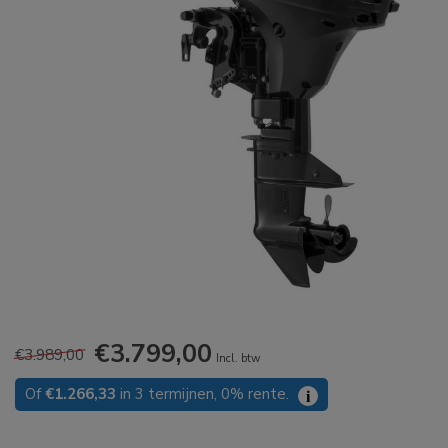
€3.799,00
€3.989,00
Incl. btw
Of
€1.266,33
in 3 termijnen, 0% rente.
i