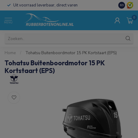
Uit voorraad leverbaar, direct varen
Al 15 jaar 
8.9
0
MENU
Home
/
Tohatsu Buitenboordmotor 15 PK Kortstaart (EPS)
Tohatsu Buitenboordmotor 15 PK
Kortstaart (EPS)