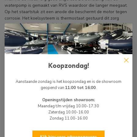
waterpomp is gemaakt van RVS waardoor die langer meegaat.
Op het staartstuk zit een anode die beschermt de motor tegen
corrosie. Het koelsysteem is thermostaat gestuurd dit zorg
ervoor dat de motor nooit te heet wordt. Er is gebruik gemaakt
van een hoogwaardige aluminiumlegering en alle interne
passages zijn gecoat met zink waardoor de motor intern
beschermt is tegen corrosie.
Veiligheidstoepassingen
Koopzondag!
Oliedruk indicator
Dodemanskoord
Start beveiliging (de motor start alleen als de motor in de
Aanstaande zondag is het koopzondag en is de showroom
neutrale stand staat)
geopend van
11:00 tot 16:00
.
Toerenbegrenzer
Openingstijden showroom:
Maandag t/m vrijdag 10.00-17.30
Zaterdag 10.00-16.00
BIJPASSENDE ARTIKELEN
Zondag 11.00-16.00
HIBO
€125,00
HIBO Buitenboordmotor