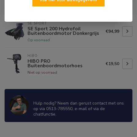
Klik hier voor adresgegevens
Trolley PU Wielen
€99,50
Op voorraad
SE SPORT
SE Sport 200 Hydrofoil
€94,99
Buitenboordmotor Donkergrijs
Op voorraad
HIBO
HIBO PRO
€19,50
Buitenboordmotorhoes
Niet op voorraad
WIJ ZIJN ER OM JE TE HELPEN!
Hulp nodig? Neem dan gerust contact met ons
op via 0513-785550, e-mail of via de
chatfunctie.