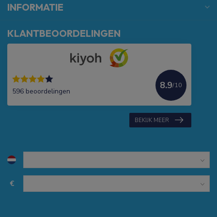
INFORMATIE
KLANTBEOORDELINGEN
8.9
/10
596 beoordelingen
BEKIJK MEER
€