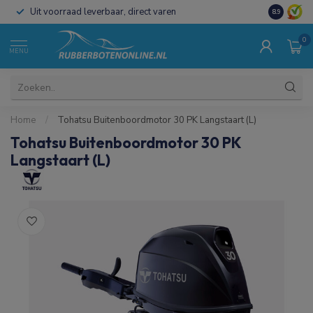
Uit voorraad leverbaar, direct varen
Al 15 jaar 
8.9
0
MENU
Home
/
Tohatsu Buitenboordmotor 30 PK Langstaart (L)
Tohatsu Buitenboordmotor 30 PK
Langstaart (L)