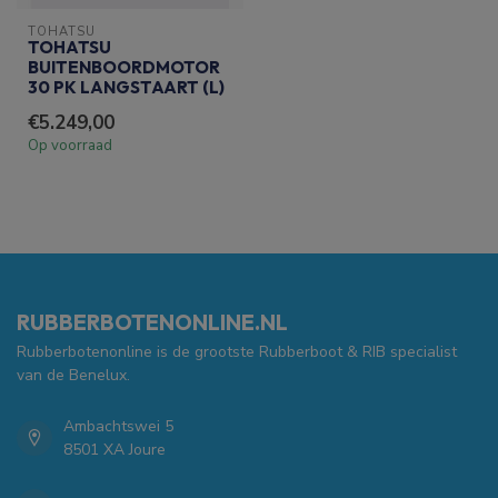
TOHATSU
TOHATSU
BUITENBOORDMOTOR
30 PK LANGSTAART (L)
€5.249,00
Op voorraad
RUBBERBOTENONLINE.NL
Rubberbotenonline is de grootste Rubberboot & RIB specialist
van de Benelux.
Ambachtswei 5
8501 XA Joure