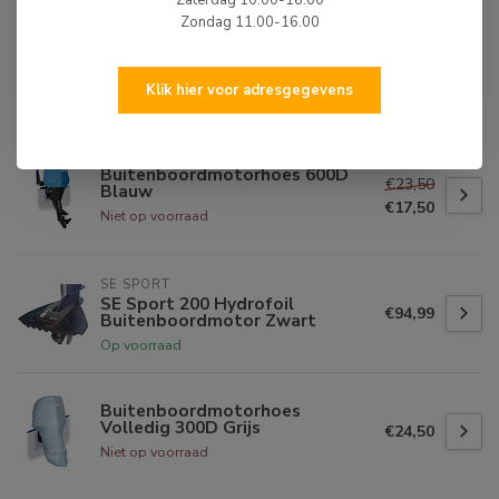
neutrale stand staat)
Zondag 11.00-16.00
Toerenbegrenzer
Klik hier voor adresgegevens
BIJPASSENDE ARTIKELEN
Buitenboordmotorhoes 600D
€23,50
Blauw
€17,50
Niet op voorraad
SE SPORT
SE Sport 200 Hydrofoil
€94,99
Buitenboordmotor Zwart
Op voorraad
Buitenboordmotorhoes
Volledig 300D Grijs
€24,50
Niet op voorraad