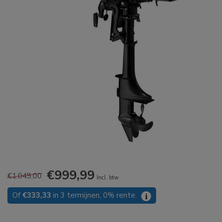
€999,99
€1.049,00
Incl. btw
Of
€333,33
in 3 termijnen, 0% rente.
i