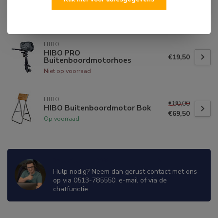
€125,00
HIBO Buitenboordmotor
Trolley PU Wielen
€99,50
Op voorraad
HIBO
HIBO PRO
€19,50
Buitenboordmotorhoes
Niet op voorraad
HIBO
€80,00
HIBO Buitenboordmotor Bok
€69,50
Op voorraad
WIJ ZIJN ER OM JE TE HELPEN!
Hulp nodig? Neem dan gerust contact met ons
op via 0513-785550, e-mail of via de
chatfunctie.