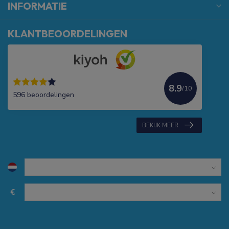
INFORMATIE
KLANTBEOORDELINGEN
8.9
/10
596 beoordelingen
BEKIJK MEER
€