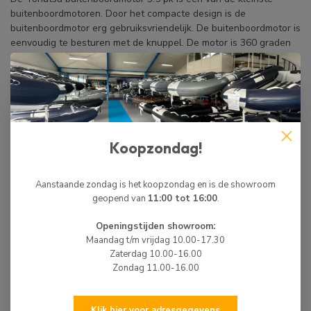
buitenboordmotoren. Door het compacte design is de
buitenboordmotor erg gebruiksvriendelijk. De buitenboordmotor is
eenvoudig te besturen met de knuppel. De motor is 360 graden
te draaien. Op de motor zit een vooruit en een neutrale
versnelling.
Met de handstart is de buitenboordmotor makkelijk te starten en
door de CDI-ontsteking start de motor ook goed als het wat
kouder is. Deze buitenboordmotor is voorzien van een fast-choke
welke gebruikt kan worden als het koud is.
Koopzondag!
De motor is ook voorzien van een paar veiligheidstoepassingen.
Er zit een dodemanskoord op, dit zorgt ervoor dat de motor
Aanstaande zondag is het koopzondag en is de showroom
afslaat als de bestuurder uit de boot valt. Ook zit er een start
geopend van
11:00 tot 16:00
.
beveiliging op dit zorgt ervoor dat de motor alleen te starten is
Openingstijden showroom:
als de versnelling in neutraal staat.
Maandag t/m vrijdag 10.00-17.30
Zaterdag 10.00-16.00
Zondag 11.00-16.00
BIJPASSENDE ARTIKELEN
HIBO
Klik hier voor adresgegevens