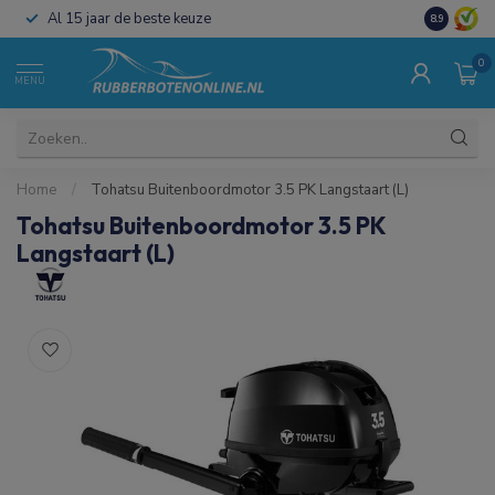
Al 15 jaar de beste keuze
Koop direct
8.9
0
MENU
Home
/
Tohatsu Buitenboordmotor 3.5 PK Langstaart (L)
Tohatsu Buitenboordmotor 3.5 PK
Langstaart (L)