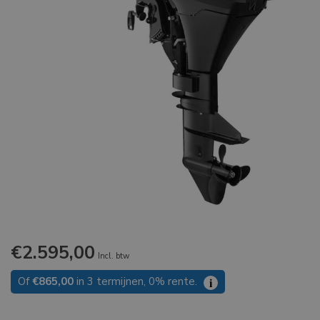
€2.595,00
Incl. btw
Of
€865,00
in 3 termijnen, 0% rente.
i