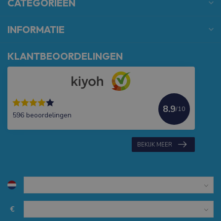
CATEGORIEËN
INFORMATIE
KLANTBEOORDELINGEN
8.9
/10
596 beoordelingen
BEKIJK MEER
€