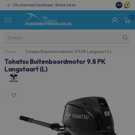
Uit voorraad leverbaar, direct varen
Al 15 jaar 
8.9
0
MENU
Home
/
Tohatsu Buitenboordmotor 9.8 PK Langstaart (L)
Tohatsu Buitenboordmotor 9.8 PK
Langstaart (L)