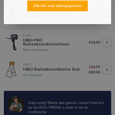
Klik hier voor adresgegevens
HIBO
€125,00
HIBO Buitenboordmotor
Trolley PU Wielen
€99,50
Op voorraad
HIBO
HIBO PRO
€19,50
Buitenboordmotorhoes
Niet op voorraad
HIBO
€80,00
HIBO Buitenboordmotor Bok
€69,50
Op voorraad
WIJ ZIJN ER OM JE TE HELPEN!
Hulp nodig? Neem dan gerust contact met ons
op via 0513-785550, e-mail of via de
chatfunctie.