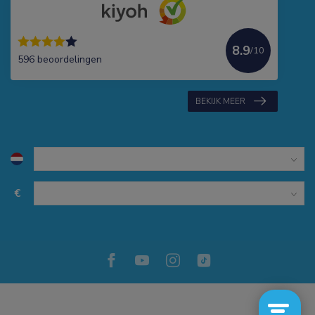
8.9
/10
596 beoordelingen
BEKIJK MEER
€