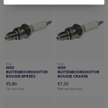
NGK
NGK
NGK
NGK
BUITENBOORDMOTOR
BUITENBOORDMOTOR
BOUGIE BPR5ES
BOUGIE CR6HSB
€5,80
€7,20
Op voorraad
Niet op voorraad