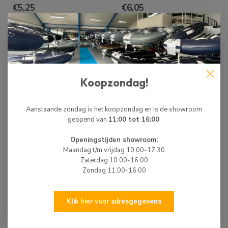
€5,25
€6,05
Op voorraad
Op voorraad
Koopzondag!
Aanstaande zondag is het koopzondag en is de showroom
geopend van
11:00 tot 16:00
.
Openingstijden showroom:
Maandag t/m vrijdag 10.00-17.30
Zaterdag 10.00-16.00
NGK
NGK
Zondag 11.00-16.00
NGK
NGK
BUITENBOORDMOTOR
BUITENBOORDMOTOR
BOUGIE CR5EH-9
BOUGIE CR6E
Klik hier voor adresgegevens
€15,50
€12,55
Op voorraad
Op voorraad