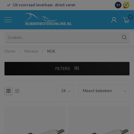
Uit voorraad leverbaar, direct varen
Al 15 jaar 
8.9
0
MENU
Home
/
Merken
/
NGK
FILTERS